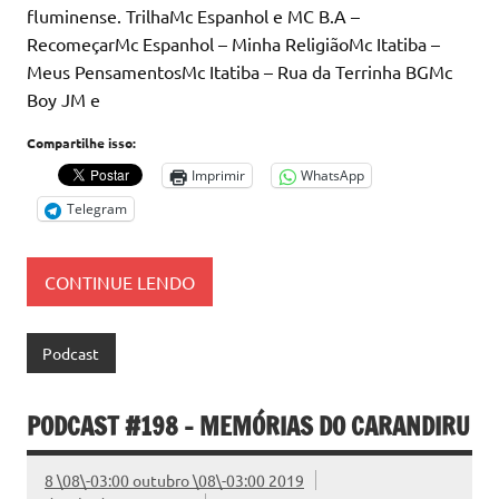
fluminense. TrilhaMc Espanhol e MC B.A –
RecomeçarMc Espanhol – Minha ReligiãoMc Itatiba –
Meus PensamentosMc Itatiba – Rua da Terrinha BGMc
Boy JM e
Compartilhe isso:
Imprimir
WhatsApp
Telegram
CONTINUE LENDO
Podcast
PODCAST #198 – MEMÓRIAS DO CARANDIRU
8 \08\-03:00 outubro \08\-03:00 2019