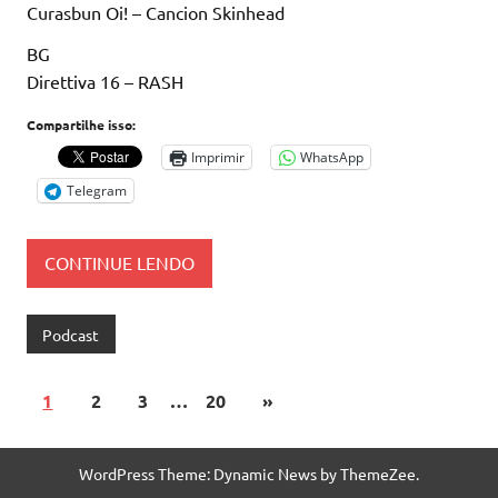
Curasbun Oi! – Cancion Skinhead
BG
Direttiva 16 – RASH
Compartilhe isso:
Imprimir
WhatsApp
Telegram
CONTINUE LENDO
Podcast
1
2
3
…
20
»
WordPress Theme: Dynamic News by ThemeZee.