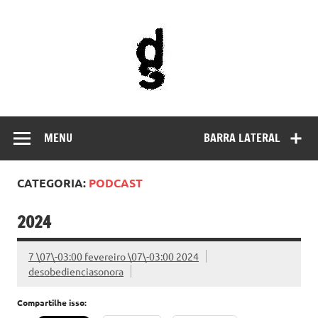
Skip
to
DESOBEDIÊN
content
SONORA
Mídia independente, popular e anti-capitalista.
MENU
BARRA LATERAL
CATEGORIA:
PODCAST
2024
7 \07\-03:00 fevereiro \07\-03:00 2024
desobedienciasonora
Compartilhe isso: